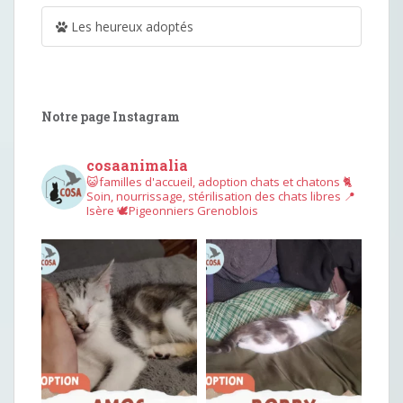
Les heureux adoptés
Notre page Instagram
cosaanimalia
😺familles d'accueil, adoption chats et chatons
🐈
Soin, nourrissage, stérilisation des chats libres
📍
Isère
🕊︎Pigeonniers Grenoblois