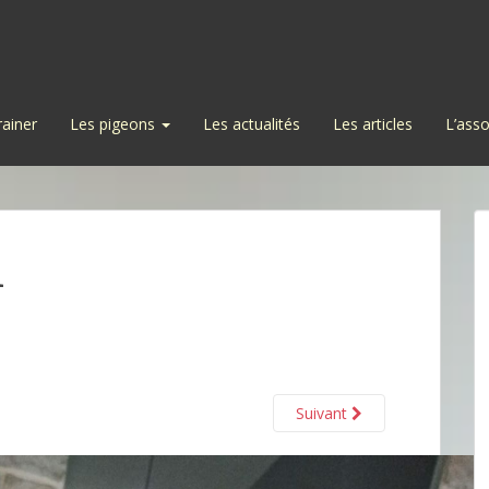
rainer
Les pigeons
Les actualités
Les articles
L’asso
1
Suivant