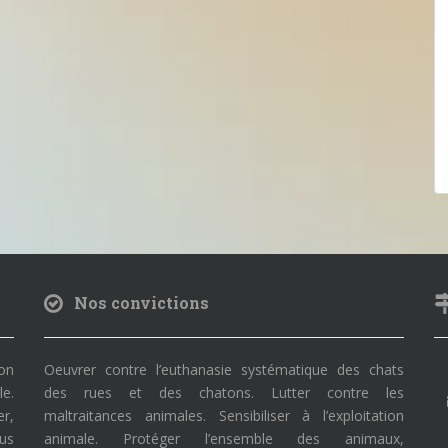
Nos convictions
on
Oeuvrer contre l’euthanasie systématique des chats
le.
des rues et des chatons. Lutter contre les
r,
maltraitances animales. Sensibiliser à l’exploitation
ous
animale. Protéger l’ensemble des animaux,