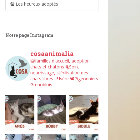
Les heureux adoptés
Notre page Instagram
cosaanimalia
😺familles d'accueil, adoption
chats et chatons
🐈Soin,
nourrissage, stérilisation des
chats libres
📍Isère
🕊︎Pigeonniers
Grenoblois