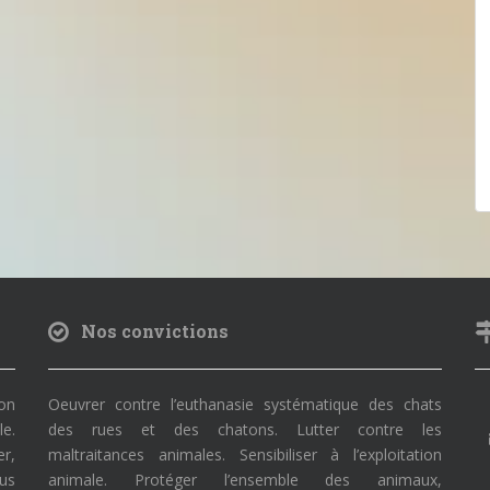
Nos convictions
on
Oeuvrer contre l’euthanasie systématique des chats
le.
des rues et des chatons. Lutter contre les
r,
maltraitances animales. Sensibiliser à l’exploitation
ous
animale. Protéger l’ensemble des animaux,