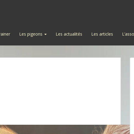
rainer
Les pigeons
Les actualités
Les articles
L’asso