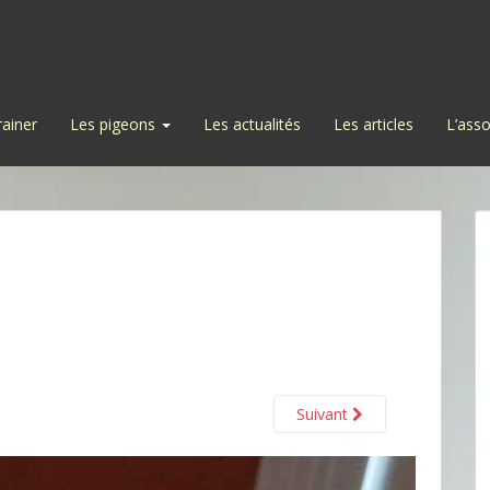
rainer
Les pigeons
Les actualités
Les articles
L’asso
Suivant