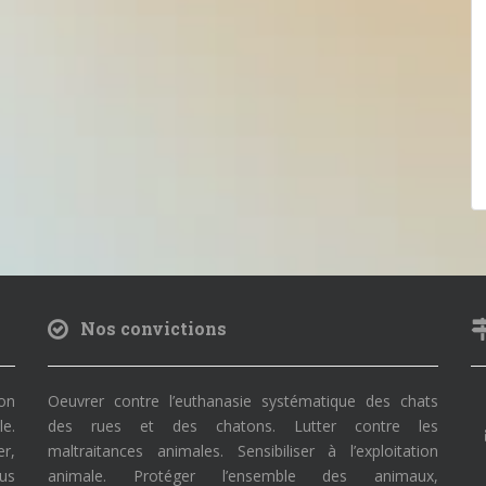
Nos convictions
on
Oeuvrer contre l’euthanasie systématique des chats
le.
des rues et des chatons. Lutter contre les
r,
maltraitances animales. Sensibiliser à l’exploitation
ous
animale. Protéger l’ensemble des animaux,