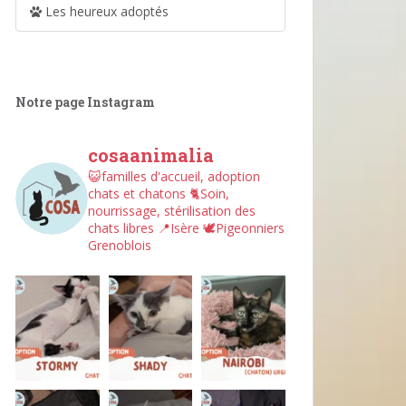
Les heureux adoptés
Notre page Instagram
cosaanimalia
😺familles d'accueil, adoption
chats et chatons
🐈Soin,
nourrissage, stérilisation des
chats libres
📍Isère
🕊︎Pigeonniers
Grenoblois