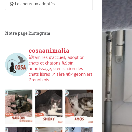
Les heureux adoptés
Notre page Instagram
cosaanimalia
😺familles d'accueil, adoption
chats et chatons
🐈Soin,
nourrissage, stérilisation des
chats libres
📍Isère
🕊︎Pigeonniers
Grenoblois