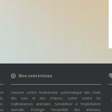
Nos convictions
on
Oeuvrer contre l’euthanasie systématique des chats
le.
des rues et des chatons. Lutter contre les
r,
maltraitances animales. Sensibiliser à l’exploitation
ous
animale. Protéger l’ensemble des animaux,