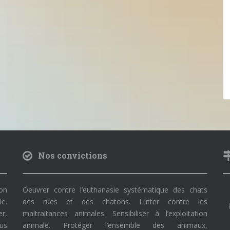
Nos convictions
on
Oeuvrer contre l’euthanasie systématique des chats
le.
des rues et des chatons. Lutter contre les
r,
maltraitances animales. Sensibiliser à l’exploitation
ous
animale. Protéger l’ensemble des animaux,