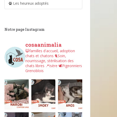
Les heureux adoptés
Notre page Instagram
cosaanimalia
😺familles d'accueil, adoption
chats et chatons
🐈Soin,
nourrissage, stérilisation des
chats libres
📍Isère
🕊︎Pigeonniers
Grenoblois