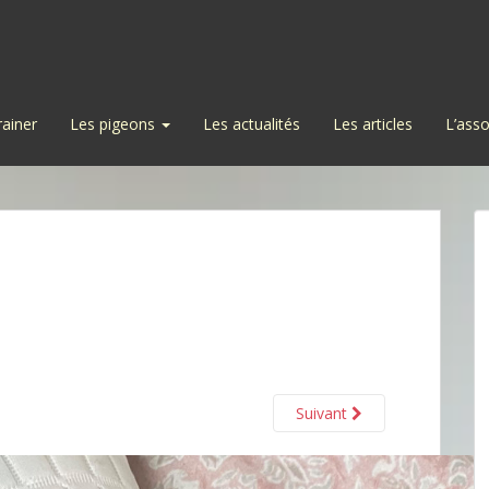
rainer
Les pigeons
Les actualités
Les articles
L’asso
Suivant