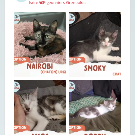
Isère
🕊︎Pigeonniers Grenoblois