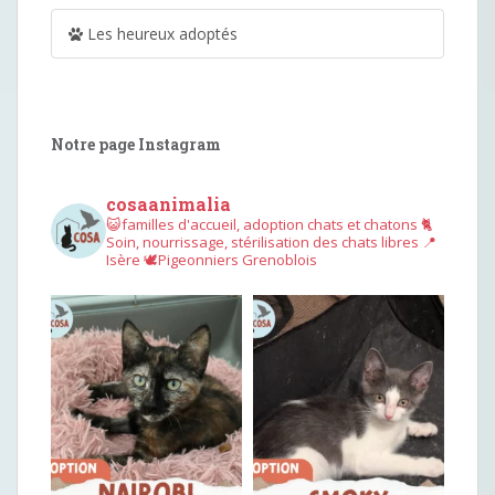
Les heureux adoptés
Notre page Instagram
cosaanimalia
😺familles d'accueil, adoption chats et chatons
🐈
Soin, nourrissage, stérilisation des chats libres
📍
Isère
🕊︎Pigeonniers Grenoblois