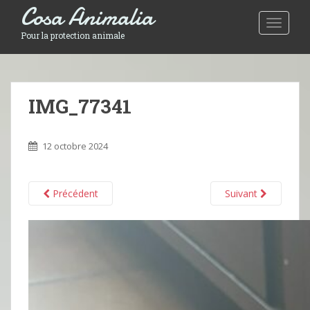
Cosa Animalia
Toggle 
Pour la protection animale
IMG_77341
12 octobre 2024
Précédent
Suivant