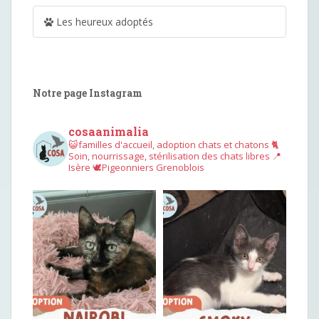
Les heureux adoptés
Notre page Instagram
cosaanimalia
😺familles d'accueil, adoption chats et chatons
🐈
Soin, nourrissage, stérilisation des chats libres
📍
Isère
🕊︎Pigeonniers Grenoblois