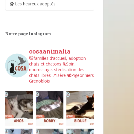
Les heureux adoptés
Notre page Instagram
cosaanimalia
😺familles d'accueil, adoption
chats et chatons
🐈Soin,
nourrissage, stérilisation des
chats libres
📍Isère
🕊︎Pigeonniers
Grenoblois