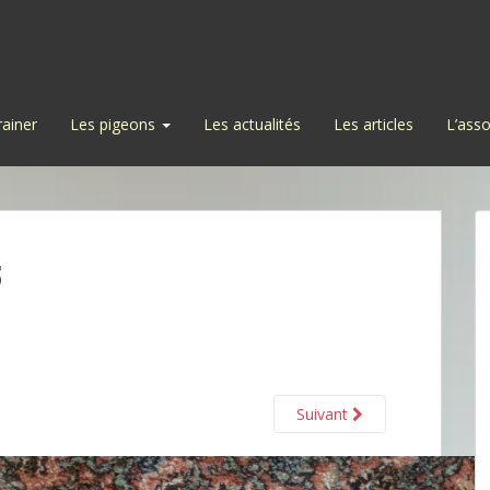
rainer
Les pigeons
Les actualités
Les articles
L’asso
5
Suivant