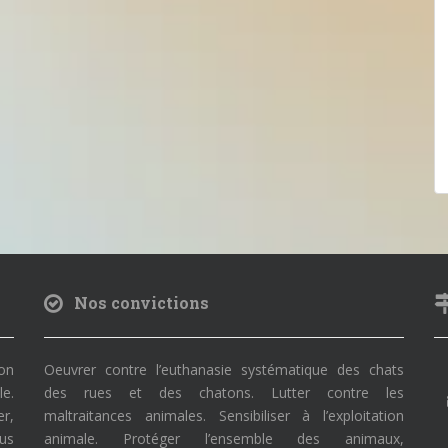
Nos convictions
on
Oeuvrer contre l’euthanasie systématique des chats
le.
des rues et des chatons. Lutter contre les
r,
maltraitances animales. Sensibiliser à l’exploitation
ous
animale. Protéger l’ensemble des animaux,