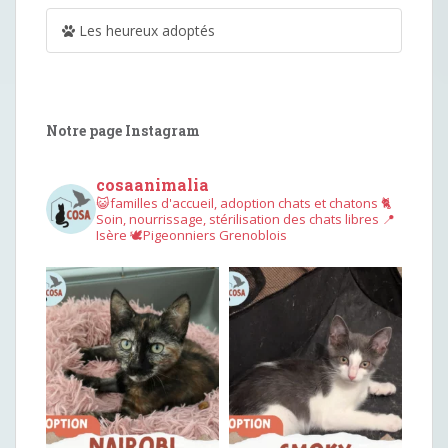
Les heureux adoptés
Notre page Instagram
cosaanimalia
😺familles d'accueil, adoption chats et chatons
🐈
Soin, nourrissage, stérilisation des chats libres
📍
Isère
🕊︎Pigeonniers Grenoblois