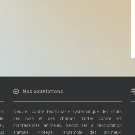
Nos convictions
on
Oeuvrer contre l’euthanasie systématique des chats
le.
des rues et des chatons. Lutter contre les
r,
maltraitances animales. Sensibiliser à l’exploitation
ous
animale. Protéger l’ensemble des animaux,