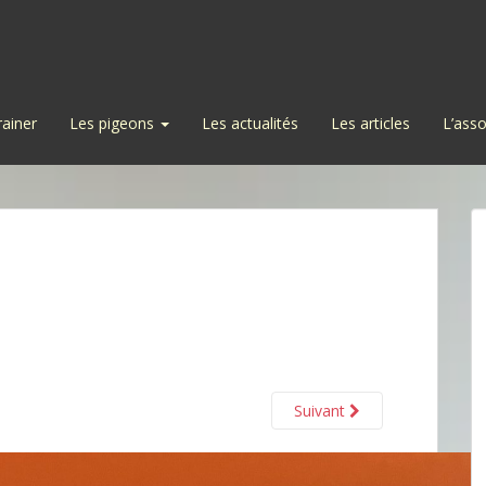
rainer
Les pigeons
Les actualités
Les articles
L’asso
Suivant