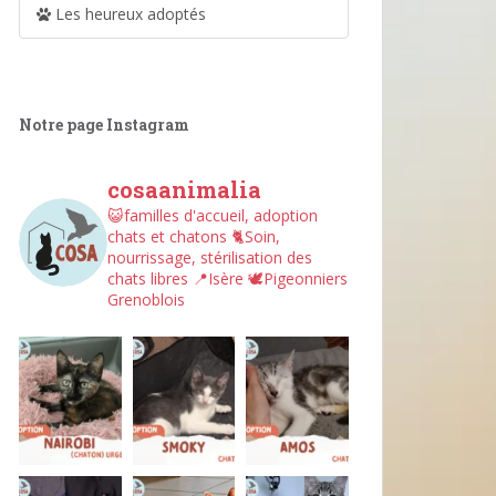
Les heureux adoptés
Notre page Instagram
cosaanimalia
😺familles d'accueil, adoption
chats et chatons
🐈Soin,
nourrissage, stérilisation des
chats libres
📍Isère
🕊︎Pigeonniers
Grenoblois