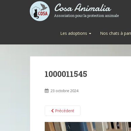
Cosa Animalia
Association pour la protection animale
Les adoptions
Nos chats à par
1000011545
23 octobre 2024
Précédent