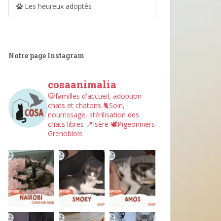
Les heureux adoptés
Notre page Instagram
cosaanimalia
😺familles d'accueil, adoption
chats et chatons
🐈Soin,
nourrissage, stérilisation des
chats libres
📍Isère
🕊︎Pigeonniers
Grenoblois