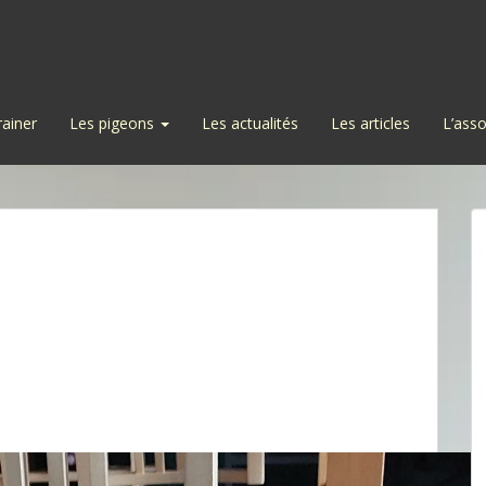
rainer
Les pigeons
Les actualités
Les articles
L’asso