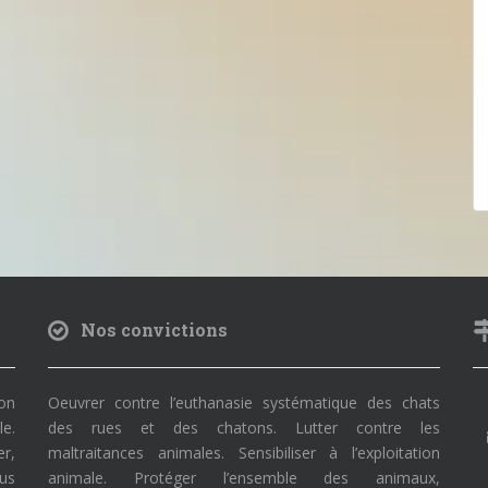
Nos convictions
on
Oeuvrer contre l’euthanasie systématique des chats
le.
des rues et des chatons. Lutter contre les
r,
maltraitances animales. Sensibiliser à l’exploitation
ous
animale. Protéger l’ensemble des animaux,