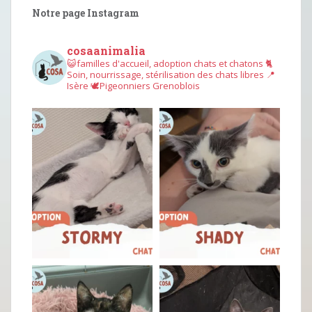
Notre page Instagram
cosaanimalia
😺familles d'accueil, adoption chats et chatons
🐈
Soin, nourrissage, stérilisation des chats libres
📍
Isère
🕊︎Pigeonniers Grenoblois