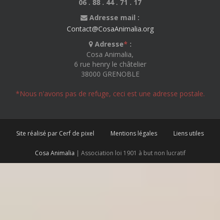
06 . 88 . 44 . 71 . 17
Adresse mail :
Contact@CosaAnimalia.org
Adresse
*
:
Cosa Animalia,
6 rue henry le châtelier
38000 GRENOBLE
*Nous n'avons pas de refuge, ceci est une adresse postale.
Site réalisé par Cerf de pixel
Mentions légales
Liens utiles
Cosa Animalia
| Association loi 1901 à but non lucratif