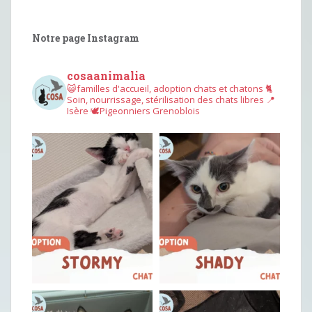
Notre page Instagram
cosaanimalia
😺familles d'accueil, adoption chats et chatons
🐈
Soin, nourrissage, stérilisation des chats libres
📍
Isère
🕊︎Pigeonniers Grenoblois