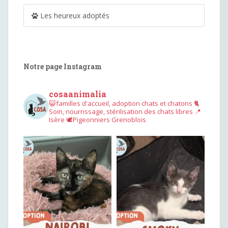
Les heureux adoptés
Notre page Instagram
cosaanimalia
😺familles d'accueil, adoption chats et chatons
🐈
Soin, nourrissage, stérilisation des chats libres
📍
Isère
🕊︎Pigeonniers Grenoblois