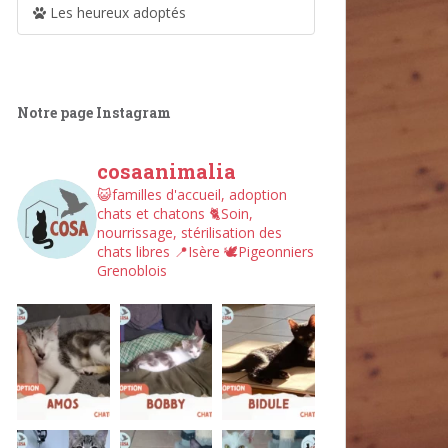
Les heureux adoptés
Notre page Instagram
cosaanimalia
😺familles d'accueil, adoption
chats et chatons
🐈Soin,
nourrissage, stérilisation des
chats libres
📍Isère
🕊︎Pigeonniers
Grenoblois