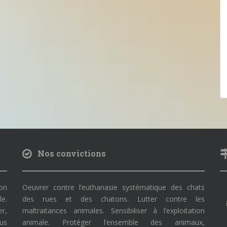
Nos convictions
on
Oeuvrer contre l’euthanasie systématique des chats
le.
des rues et des chatons. Lutter contre les
r,
maltraitances animales. Sensibiliser à l’exploitation
ous
animale. Protéger l’ensemble des animaux,