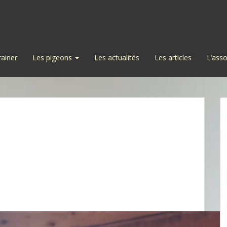
rainer
Les pigeons
Les actualités
Les articles
L’asso