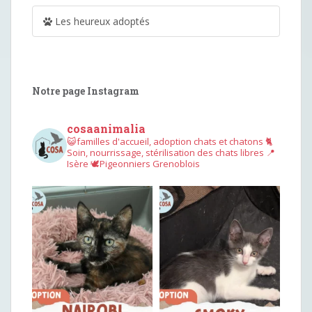
Les heureux adoptés
Notre page Instagram
cosaanimalia
😺familles d'accueil, adoption chats et chatons
🐈
Soin, nourrissage, stérilisation des chats libres
📍
Isère
🕊︎Pigeonniers Grenoblois