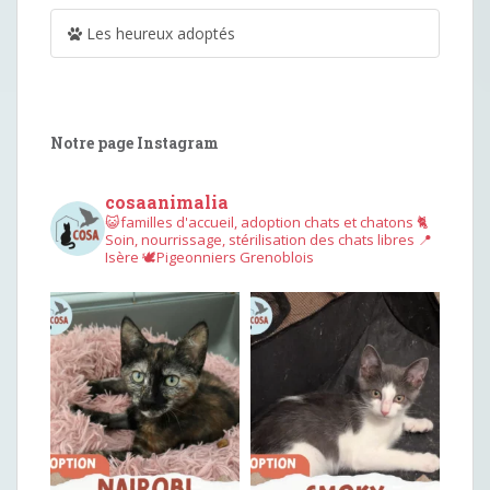
Les heureux adoptés
Notre page Instagram
cosaanimalia
😺familles d'accueil, adoption chats et chatons
🐈
Soin, nourrissage, stérilisation des chats libres
📍
Isère
🕊︎Pigeonniers Grenoblois