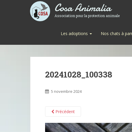
Cosa Animalia
Association pour la protection animale
Les adoptions
Nos chats à par
20241028_100338
5 novembre 2024
Précédent