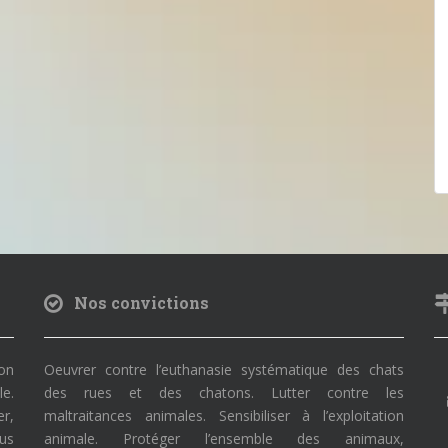
Nos convictions
on
Oeuvrer contre l’euthanasie systématique des chats
le.
des rues et des chatons. Lutter contre les
r,
maltraitances animales. Sensibiliser à l’exploitation
ous
animale. Protéger l’ensemble des animaux,