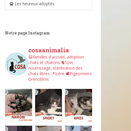
Les heureux adoptés
Notre page Instagram
cosaanimalia
😺familles d'accueil, adoption
chats et chatons
🐈Soin,
nourrissage, stérilisation des
chats libres
📍Isère
🕊︎Pigeonniers
Grenoblois