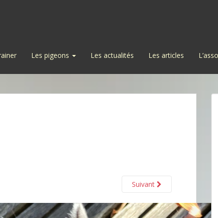
rainer
Les pigeons
Les actualités
Les articles
L’asso
Suivant