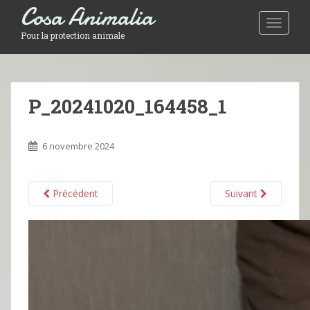
Cosa Animalia
Toggle 
Pour la protection animale
P_20241020_164458_1
6 novembre 2024
Précédent
Suivant