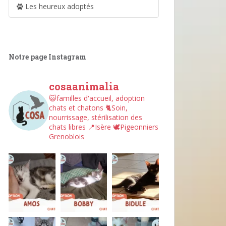
Les heureux adoptés
Notre page Instagram
cosaanimalia
😺familles d'accueil, adoption
chats et chatons
🐈Soin,
nourrissage, stérilisation des
chats libres
📍Isère
🕊︎Pigeonniers
Grenoblois