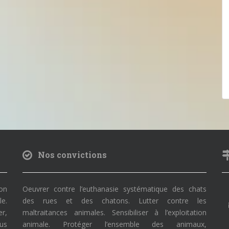
Nos convictions
on
Oeuvrer contre l’euthanasie systématique des chats
le.
des rues et des chatons. Lutter contre les
r,
maltraitances animales. Sensibiliser à l’exploitation
ous
animale. Protéger l’ensemble des animaux,