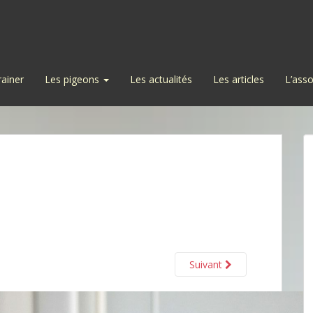
rainer
Les pigeons
Les actualités
Les articles
L’asso
Suivant