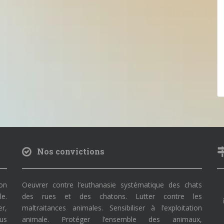
Nos convictions
on
Oeuvrer contre l’euthanasie systématique des chats
le.
des rues et des chatons. Lutter contre les
r,
maltraitances animales. Sensibiliser à l’exploitation
ous
animale. Protéger l’ensemble des animaux,