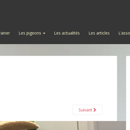
rainer
Les pigeons
Les actualités
Les articles
L’asso
Suivant