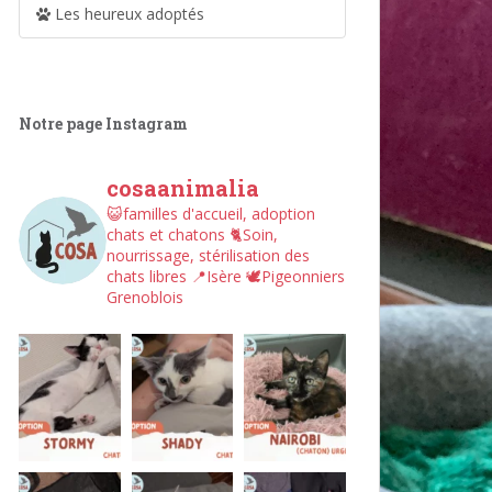
Les heureux adoptés
Notre page Instagram
cosaanimalia
😺familles d'accueil, adoption
chats et chatons
🐈Soin,
nourrissage, stérilisation des
chats libres
📍Isère
🕊︎Pigeonniers
Grenoblois