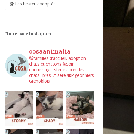
Les heureux adoptés
Notre page Instagram
cosaanimalia
😺familles d'accueil, adoption
chats et chatons
🐈Soin,
nourrissage, stérilisation des
chats libres
📍Isère
🕊︎Pigeonniers
Grenoblois