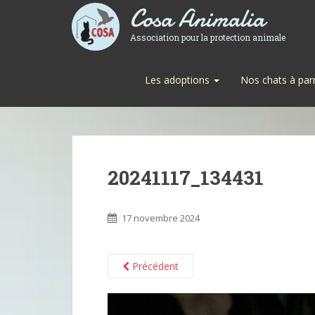
Cosa Animalia
Association pour la protection animale
Les adoptions
Nos chats à par
20241117_134431
17 novembre 2024
Précédent