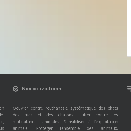
Nos convictions
on
Oeuvrer contre l’euthanasie systématique des chats
le.
des rues et des chatons. Lutter contre les
r,
maltraitances animales. Sensibiliser à l’exploitation
ous
animale. Protéger l’ensemble des animaux,