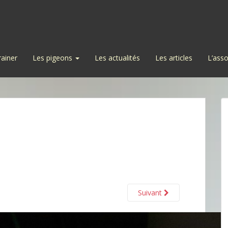
rainer
Les pigeons
Les actualités
Les articles
L’asso
Suivant