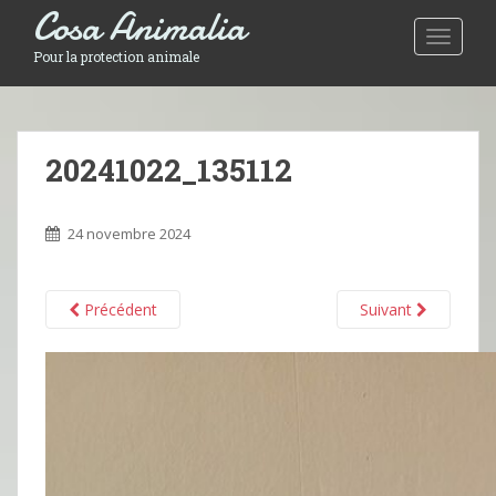
Cosa Animalia
Toggle 
Pour la protection animale
20241022_135112
24 novembre 2024
Précédent
Suivant