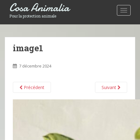
Cosa Animalia
Toggle 
Pour la protection animale
image1
7 décembre 2024
Précédent
Suivant