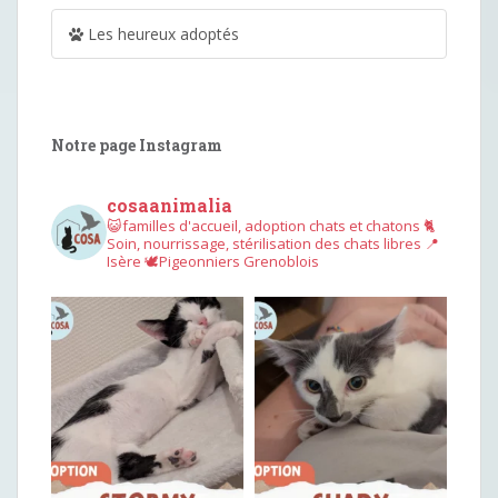
Les heureux adoptés
Notre page Instagram
cosaanimalia
😺familles d'accueil, adoption chats et chatons
🐈
Soin, nourrissage, stérilisation des chats libres
📍
Isère
🕊︎Pigeonniers Grenoblois