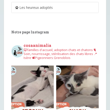
Les heureux adoptés
Notre page Instagram
cosaanimalia
😺familles d'accueil, adoption chats et chatons
🐈
Soin, nourrissage, stérilisation des chats libres
📍
Isère
🕊︎Pigeonniers Grenoblois