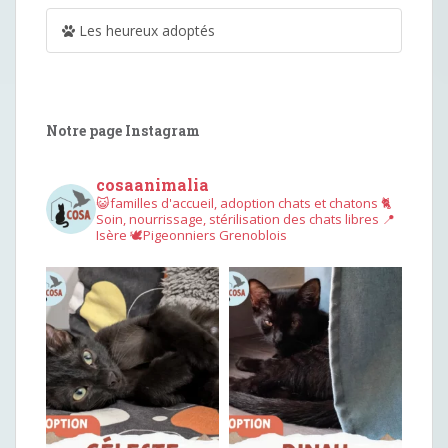
Les heureux adoptés
Notre page Instagram
cosaanimalia
😺familles d'accueil, adoption chats et chatons
🐈
Soin, nourrissage, stérilisation des chats libres
📍
Isère
🕊︎Pigeonniers Grenoblois