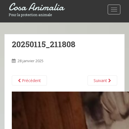
Cosa Animalia
Toggle 
Pour la protection animale
20250115_211808
28 janvier 2025
Précédent
Suivant