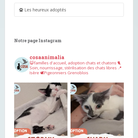
Les heureux adoptés
Notre page Instagram
cosaanimalia
😺familles d'accueil, adoption chats et chatons
🐈
Soin, nourrissage, stérilisation des chats libres
📍
Isère
🕊︎Pigeonniers Grenoblois