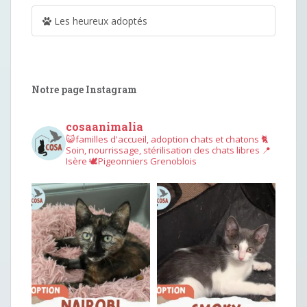
Les heureux adoptés
Notre page Instagram
cosaanimalia
😺familles d'accueil, adoption chats et chatons
🐈
Soin, nourrissage, stérilisation des chats libres
📍
Isère
🕊︎Pigeonniers Grenoblois