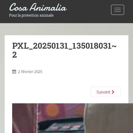
Cosa Animalia
Toggle 
Pour la protection animale
PXL_20250131_135018031~
2
2 février 2025
Suivant