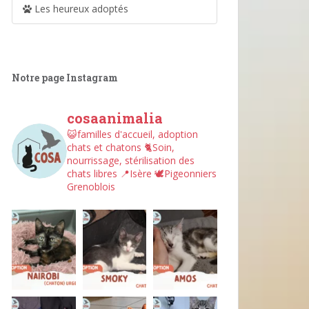
Les heureux adoptés
Notre page Instagram
cosaanimalia
😺familles d'accueil, adoption
chats et chatons
🐈Soin,
nourrissage, stérilisation des
chats libres
📍Isère
🕊︎Pigeonniers
Grenoblois