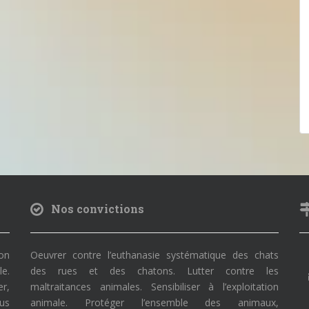
Nos convictions
on
Oeuvrer contre l’euthanasie systématique des chats
le.
des rues et des chatons. Lutter contre les
r,
maltraitances animales. Sensibiliser à l’exploitation
ous
animale. Protéger l’ensemble des animaux,