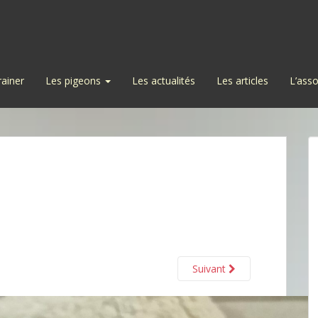
rainer
Les pigeons
Les actualités
Les articles
L’asso
Suivant