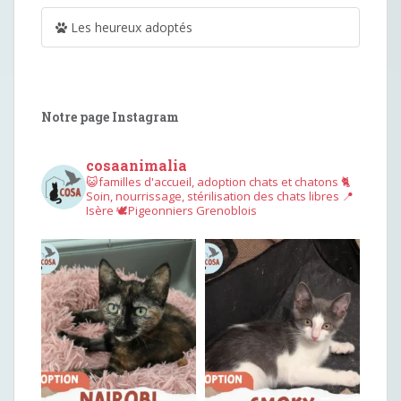
Les heureux adoptés
Notre page Instagram
cosaanimalia
😺familles d'accueil, adoption chats et chatons
🐈
Soin, nourrissage, stérilisation des chats libres
📍
Isère
🕊︎Pigeonniers Grenoblois