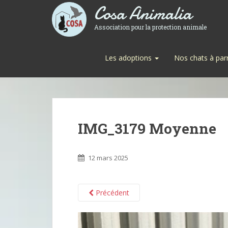
Cosa Animalia
Association pour la protection animale
Les adoptions
Nos chats à par
IMG_3179 Moyenne
12 mars 2025
Précédent