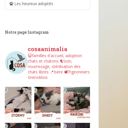
Les heureux adoptés
Notre page Instagram
cosaanimalia
😺familles d'accueil, adoption
chats et chatons
🐈Soin,
nourrissage, stérilisation des
chats libres
📍Isère
🕊︎Pigeonniers
Grenoblois