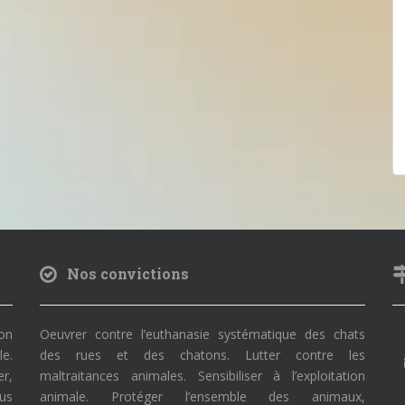
Nos convictions
on
Oeuvrer contre l’euthanasie systématique des chats
le.
des rues et des chatons. Lutter contre les
r,
maltraitances animales. Sensibiliser à l’exploitation
ous
animale. Protéger l’ensemble des animaux,