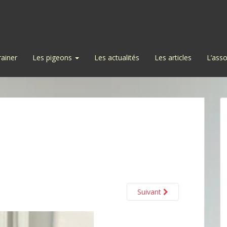
rainer
Les pigeons
Les actualités
Les articles
L’asso
Suivant