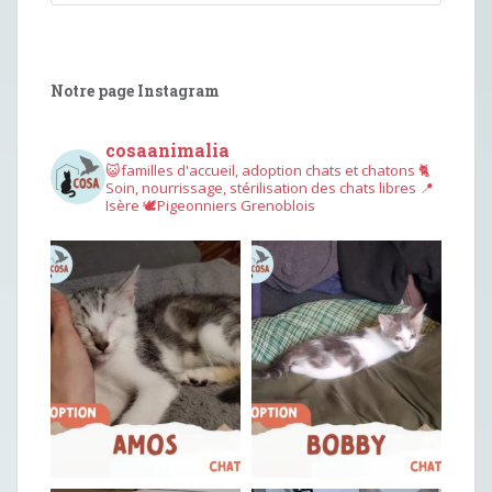
Notre page Instagram
cosaanimalia
😺familles d'accueil, adoption chats et chatons
🐈
Soin, nourrissage, stérilisation des chats libres
📍
Isère
🕊︎Pigeonniers Grenoblois