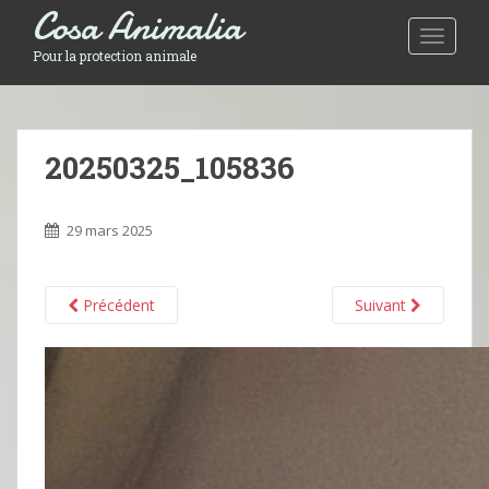
Cosa Animalia
Toggle 
Pour la protection animale
20250325_105836
29 mars 2025
Précédent
Suivant