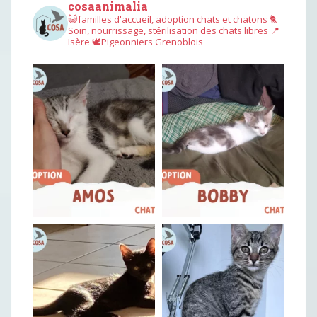
cosaanimalia
😺familles d'accueil, adoption chats et chatons
🐈
Soin, nourrissage, stérilisation des chats libres
📍
Isère
🕊︎Pigeonniers Grenoblois