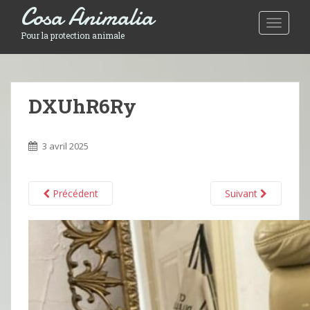
Cosa Animalia
Toggle 
Pour la protection animale
DXUhR6Ry
3 avril 2025
Précédent
Suivant