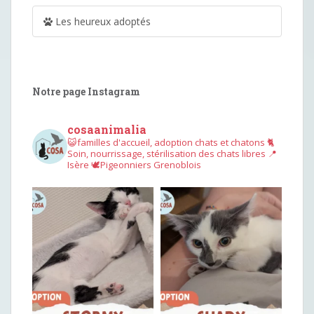
Les heureux adoptés
Notre page Instagram
cosaanimalia
😺familles d'accueil, adoption chats et chatons
🐈
Soin, nourrissage, stérilisation des chats libres
📍
Isère
🕊︎Pigeonniers Grenoblois