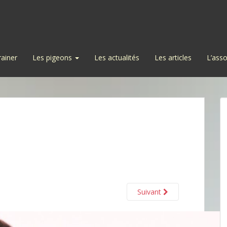
rainer
Les pigeons
Les actualités
Les articles
L’asso
Suivant