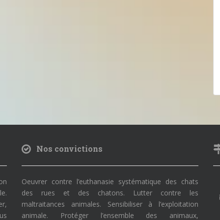
Nos convictions
on
Oeuvrer contre l’euthanasie systématique des chats
le.
des rues et des chatons. Lutter contre les
r,
maltraitances animales. Sensibiliser à l’exploitation
ous
animale. Protéger l’ensemble des animaux,