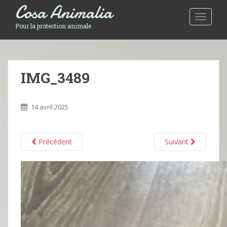
Cosa Animalia
Toggle 
Pour la protection animale
IMG_3489
14 avril 2025
Précédent
Suivant