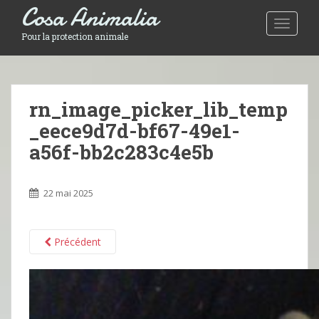
Cosa Animalia
Toggle 
Pour la protection animale
rn_image_picker_lib_temp
_eece9d7d-bf67-49e1-
a56f-bb2c283c4e5b
22 mai 2025
Précédent