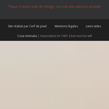
*Nous n'avons pas de refuge, ceci est une adresse postale.
Site réalisé par Cerf de pixel
Mentions légales
Liens utiles
Cosa Animalia
| Association loi 1901 à but non lucratif