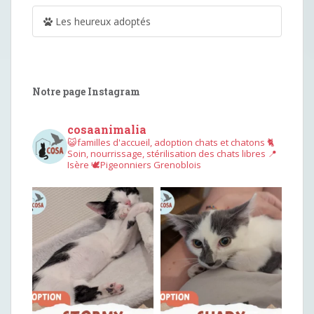
Les heureux adoptés
Notre page Instagram
cosaanimalia
😺familles d'accueil, adoption chats et chatons
🐈
Soin, nourrissage, stérilisation des chats libres
📍
Isère
🕊︎Pigeonniers Grenoblois