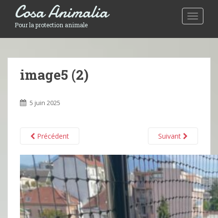
Cosa Animalia
Toggle 
Pour la protection animale
image5 (2)
5 juin 2025
Précédent
Suivant