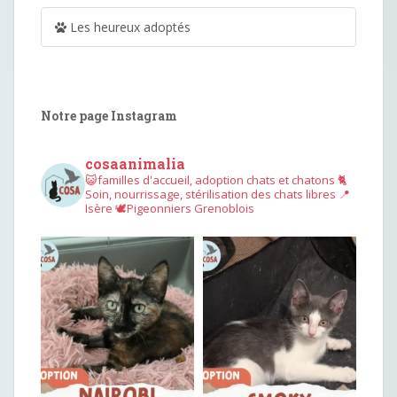
Les heureux adoptés
Notre page Instagram
cosaanimalia
😺familles d'accueil, adoption chats et chatons
🐈
Soin, nourrissage, stérilisation des chats libres
📍
Isère
🕊︎Pigeonniers Grenoblois