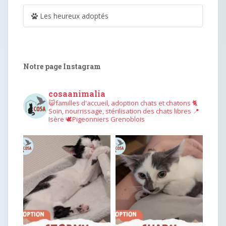
Les heureux adoptés
Notre page Instagram
cosaanimalia
😺familles d'accueil, adoption chats et chatons
🐈
Soin, nourrissage, stérilisation des chats libres
📍
Isère
🕊︎Pigeonniers Grenoblois