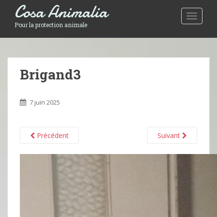
Cosa Animalia
Toggle 
Pour la protection animale
Brigand3
7 juin 2025
Précédent
Suivant