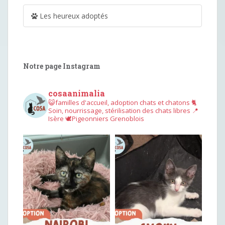
Les heureux adoptés
Notre page Instagram
cosaanimalia
😺familles d'accueil, adoption chats et chatons
🐈
Soin, nourrissage, stérilisation des chats libres
📍
Isère
🕊︎Pigeonniers Grenoblois