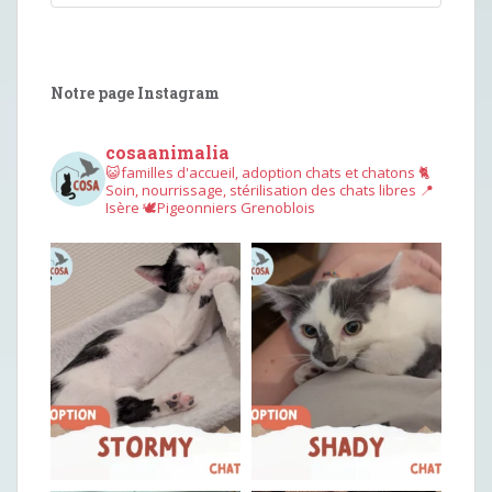
Notre page Instagram
cosaanimalia
😺familles d'accueil, adoption chats et chatons
🐈
Soin, nourrissage, stérilisation des chats libres
📍
Isère
🕊︎Pigeonniers Grenoblois