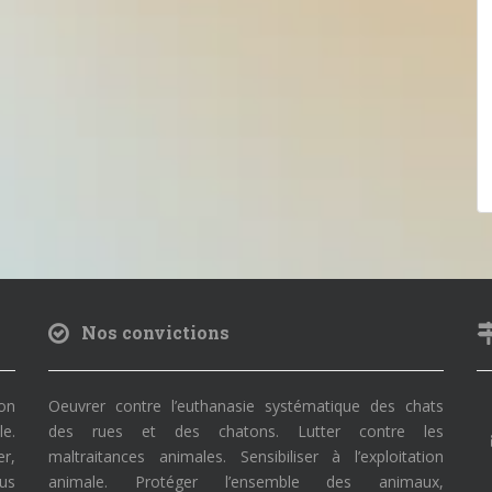
Nos convictions
on
Oeuvrer contre l’euthanasie systématique des chats
le.
des rues et des chatons. Lutter contre les
r,
maltraitances animales. Sensibiliser à l’exploitation
ous
animale. Protéger l’ensemble des animaux,