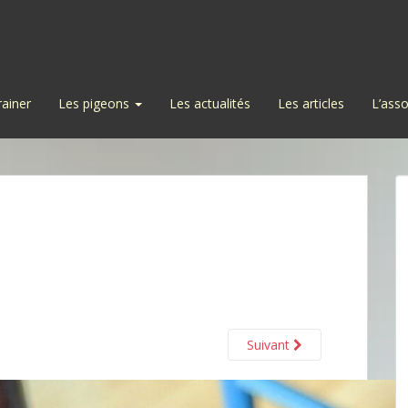
rainer
Les pigeons
Les actualités
Les articles
L’asso
Suivant