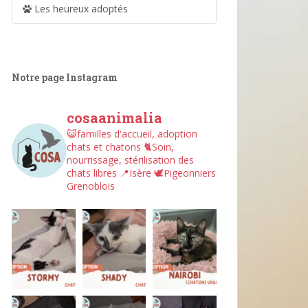
Les heureux adoptés
Notre page Instagram
cosaanimalia
😺familles d'accueil, adoption
chats et chatons
🐈Soin,
nourrissage, stérilisation des
chats libres
📍Isère
🕊︎Pigeonniers
Grenoblois