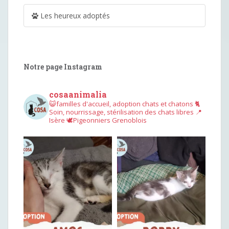
Les heureux adoptés
Notre page Instagram
cosaanimalia
😺familles d'accueil, adoption chats et chatons
🐈
Soin, nourrissage, stérilisation des chats libres
📍
Isère
🕊︎Pigeonniers Grenoblois