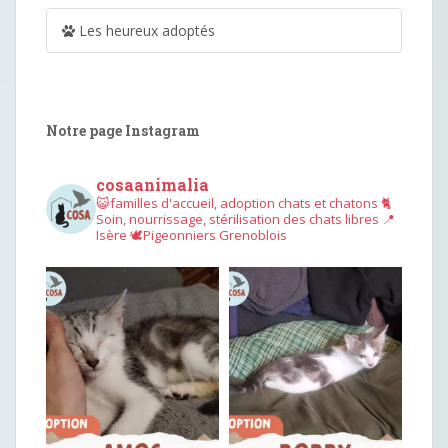
Les heureux adoptés
Notre page Instagram
cosaanimalia
😺familles d'accueil, adoption chats et chatons
🐈
Soin, nourrissage, stérilisation des chats libres
📍
Isère
🕊︎Pigeonniers Grenoblois